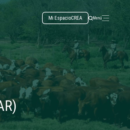
Mi Espacio
CREA
Menú
AR)