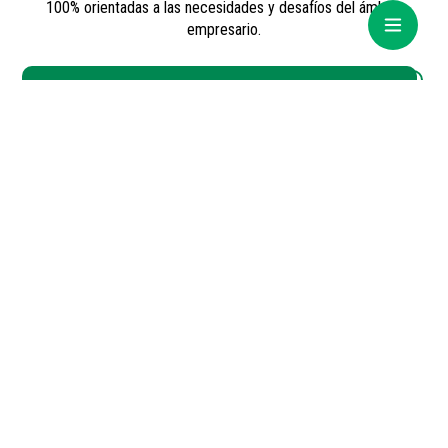
100% orientadas a las necesidades y desafíos del ámbito
empresario.
Conocé la propuesta de capacitación completa aquí
Contacto
+54 9 11 2554 8607
Sarmiento 1236 (C1041AAZ)
Ciudad Autónoma de Buenos Aires | Argentina
info@crea.org.ar
¡Seguinos!