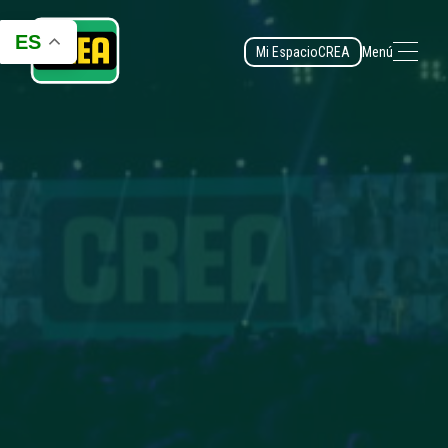
ES
Mi Espacio
CREA
Menú